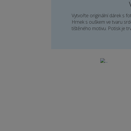
Vytvořte originální dárek s 
Hrnek s ouškem ve tvaru srdc
tištěného motivu. Potisk je tr