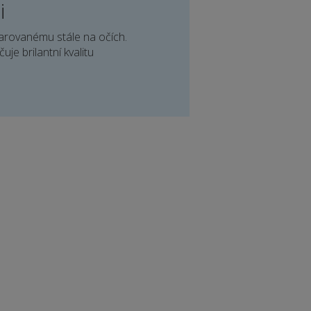
i
bdarovanému stále na očích.
je brilantní kvalitu