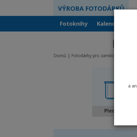
VÝROBA FOTODÁRKŮ
Fotoknihy
Kalendáře
F
Hrne
Domů
Fotodárky pro zamilované
Hrnk
a an
Plecháček