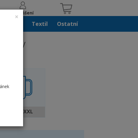
Přihlášení
×
iskoviny
Textil
Ostatní
luety
ránek
Velký XXL