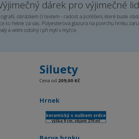
Výjimečný dárek pro výjimečné lid
fotografií, obrázkem či textem - radost a potěšení, které bude o
e to řekne za vás. Polyesterová glazura na povrchu hrnku zaruču
valý a velmi odolný i při mytí v myčce.
Siluety
Cena od
209,00 Kč
Hrnek
keramický s ouškem srdce
výška 9 cm, objem 270 ml
Barva hrnku