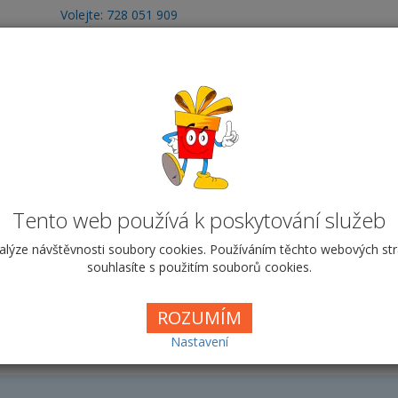
Volejte: 728 051 909
obchod@vyrobafotodarku.cz
otoobrazy
Fotografie
Hrnky
Fotohry
T
k SRDCE pro zamilované - Si
y pro zamilované
Hrnek SRDCE pro zamilované
Siluety
Tento web používá k poskytování služeb
alýze návštěvnosti soubory cookies. Používáním těchto webových st
souhlasíte s použitím souborů cookies.
ROZUMÍM
Klasický
Srdce
Nastavení