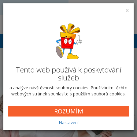
Volejte: 728 051 909
VÝROBA FOTODÁRKŮ
×
obchod@vyrobafotodarku.cz
Přihlášení
Tento web používá k poskytování
služeb
a analýze návštěvnosti soubory cookies. Používáním těchto
webových stránek souhlasíte s použitím souborů cookies.
ROZUMÍM
Nastavení