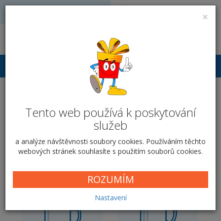
Volejte: 728 051 909
VÝROBA FOTODÁRKŮ
×
obchod@vyrobafotodarku.cz
Přihlášení
Hrnek SRDCE pro
Tento web používá k poskytování
zamilované
služeb
a analýze návštěvnosti soubory cookies. Používáním těchto
Domů
Fotodárky pro zamilované
Hrnky pro zamilované
webových stránek souhlasíte s použitím souborů cookies.
Hrnek SRDCE pro zamilované
ROZUMÍM
Nastavení