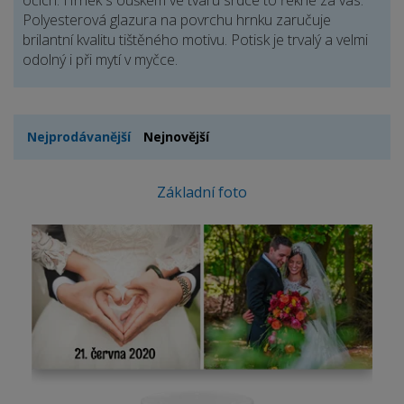
očích. Hrnek s ouškem ve tvaru srdce to řekne za vás.
Polyesterová glazura na povrchu hrnku zaručuje
brilantní kvalitu tištěného motivu. Potisk je trvalý a velmi
odolný i při mytí v myčce.
Nejprodávanější
Nejnovější
Základní foto