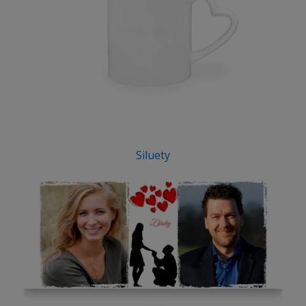
Siluety