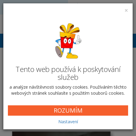
Volejte: 728 051 909
VÝROBA FOTODÁRKŮ
×
obchod@vyrobafotodarku.cz
Přihlášení
Fotografie EXCLUSIV
Tento web používá k poskytování
služeb
Domů
Fotografie
Fotografie EXCLUSIV
a analýze návštěvnosti soubory cookies. Používáním těchto
webových stránek souhlasíte s použitím souborů cookies.
Nejprodávanější
Nejnovější
ROZUMÍM
Hluboce matný fotopapír
Nastavení