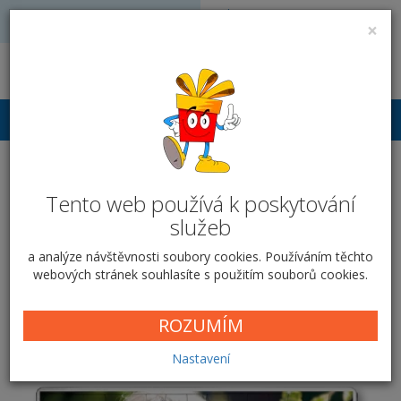
Volejte: 728 051 909
VÝROBA FOTODÁRKŮ
×
obchod@vyrobafotodarku.cz
Přihlášení
Puzzle
Tento web používá k poskytování
služeb
Domů
Fotohry
Puzzle
a analýze návštěvnosti soubory cookies. Používáním těchto
webových stránek souhlasíte s použitím souborů cookies.
Nejprodávanější
Nejnovější
ROZUMÍM
Foto na šířku
Nastavení