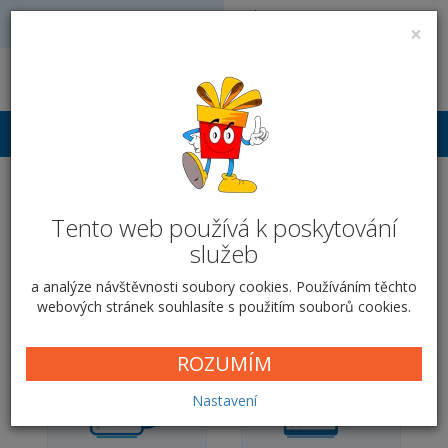
Volejte: 728 051 909
VÝROBA FOTODÁRKŮ
×
obchod@vyrobafotodarku.cz
Přihlášení
Hrnek SRDCE pro
zamilované - Fotka v srdci
Tento web používá k poskytování
služeb
Domů
Fotodárky pro zamilované
Hrnky pro zamilované
a analýze návštěvnosti soubory cookies. Používáním těchto
Hrnek SRDCE pro zamilované
Fotka v srdci
webových stránek souhlasíte s použitím souborů cookies.
ROZUMÍM
Nastavení