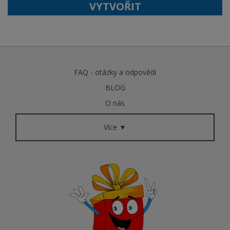
VYTVOŘIT
FAQ - otázky a odpovědi
BLOG
O nás
Více ▼