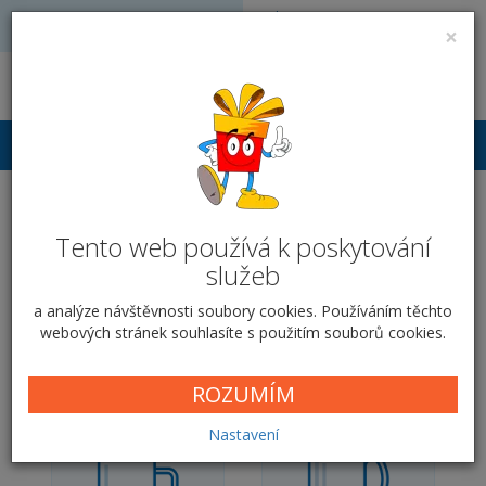
Volejte: 728 051 909
VÝROBA FOTODÁRKŮ
×
obchod@vyrobafotodarku.cz
Přihlášení
Plecháček pro
Tento web používá k poskytování
zamilované - Puntíky
služeb
Domů
Fotodárky pro zamilované
Hrnky pro zamilované
a analýze návštěvnosti soubory cookies. Používáním těchto
Hrnky pro zamilované
Puntíky
webových stránek souhlasíte s použitím souborů cookies.
Domů
Fotodárky pro zamilované
Hrnky pro zamilované
Puntíky
ROZUMÍM
Nastavení