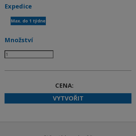
Expedice
Max. do 1 týdne
Množství
CENA
VYTVOŘIT