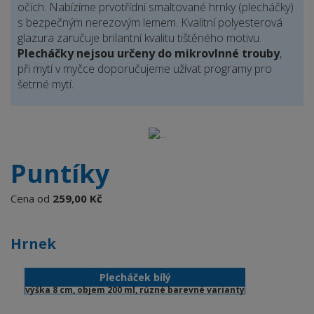
očích. Nabízíme prvotřídní smaltované hrnky (plecháčky)
s bezpečným nerezovým lemem. Kvalitní polyesterová
glazura zaručuje brilantní kvalitu tištěného motivu.
Plecháčky nejsou určeny do mikrovlnné trouby
,
při mytí v myčce doporučujeme užívat programy pro
šetrné mytí.
Puntíky
Cena od
259,00 Kč
Hrnek
Plecháček bílý
výška 8 cm, objem 200 ml, různé barevné varianty