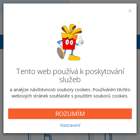
Volejte: 728 051 909
VÝROBA FOTODÁRKŮ
×
obchod@vyrobafotodarku.cz
Přihlášení
Klasický hrnek pro
zamilované - Květinové
Tento web používá k poskytování
služeb
srdce
a analýze návštěvnosti soubory cookies. Používáním těchto
webových stránek souhlasíte s použitím souborů cookies.
Domů
Fotodárky pro zamilované
Hrnky pro zamilované
Klasický hrnek pro zamilované
Květinové srdce
ROZUMÍM
Nastavení