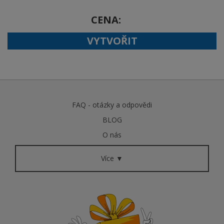
CENA
VYTVOŘIT
FAQ - otázky a odpovědi
BLOG
O nás
Více ▼