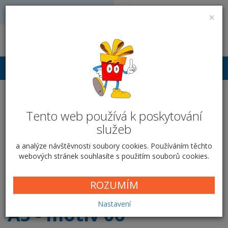
Volejte: 728 051 909
VÝROBA FOTODÁRKŮ
×
obchod@vyrobafotodarku.cz
Přihlášení
Svatební oznámení - A5 -
Tento web používá k poskytování
motiv 06
služeb
Domů
Tiskoviny
Svatební oznámení
A5 - motiv 06
a analýze návštěvnosti soubory cookies. Používáním těchto
Domů
Fotodárky pro zamilované
Svatební oznámení
A5 -
webových stránek souhlasíte s použitím souborů cookies.
motiv 06
ROZUMÍM
Nastavení
A5 - motiv 06