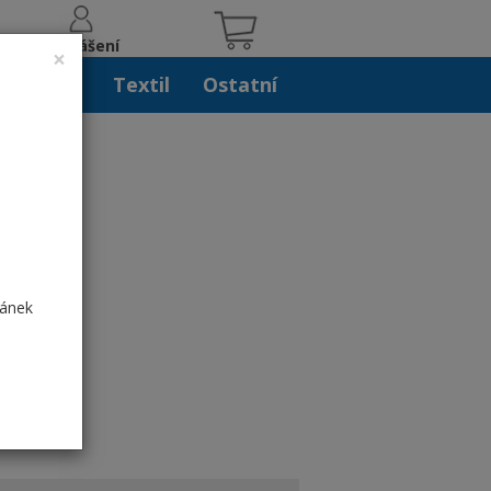
Přihlášení
×
iskoviny
Textil
Ostatní
 2
ránek