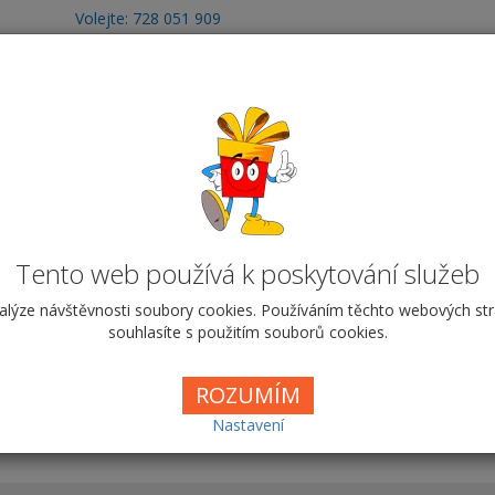
Volejte: 728 051 909
obchod@vyrobafotodarku.cz
otoobrazy
Fotografie
Hrnky
Fotohry
T
otosešit A4 - velký - Svatební
Svatební 2
Tento web používá k poskytování služeb
alýze návštěvnosti soubory cookies. Používáním těchto webových st
souhlasíte s použitím souborů cookies.
ROZUMÍM
Sešit A4 - velký
Sešit A5 - malý
Nastavení