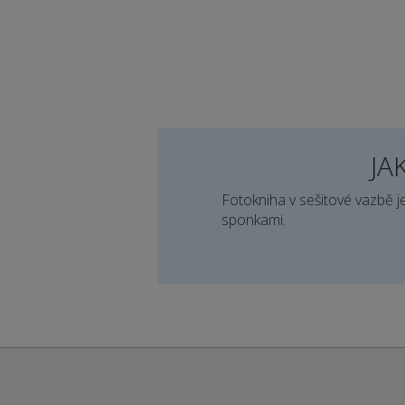
JA
Fotokniha v sešitové vazbě je
sponkami.