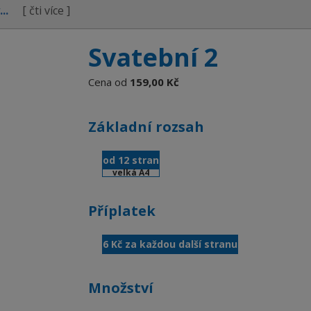
y...
[ čti více ]
Svatební 2
Cena od
159,00 Kč
Základní rozsah
od 12 stran
velká A4
Příplatek
6 Kč za každou další stranu
Množství