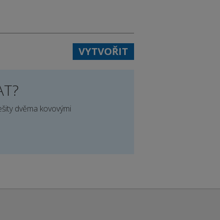
VYTVOŘIT
AT?
sešity dvěma kovovými