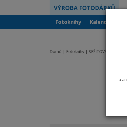
VÝROBA FOTODÁRKŮ
Fotoknihy
Kalendáře
F
F
Domů
Fotoknihy
SEŠITOVÁ VAZBA
a an