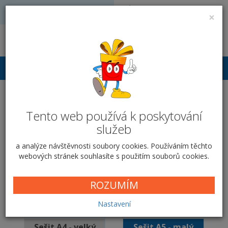
Volejte: 728 051 909
VÝROBA FOTODÁRKŮ
×
obchod@vyrobafotodarku.cz
Přihlášení
Fotosešit A5 - malý
Tento web používá k poskytování
služeb
Domů
SEŠITOVÁ VAZBA
a analýze návštěvnosti soubory cookies. Používáním těchto
webových stránek souhlasíte s použitím souborů cookies.
ROZUMÍM
Nastavení
Sešit A4 - velký
Sešit A5 - malý