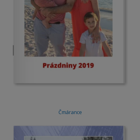
Čmárance