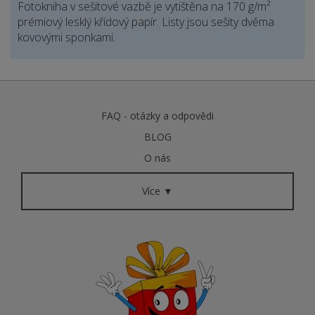
Fotokniha v sešitové vazbě je vytištěna na 170 g/m²
prémiový lesklý křídový papír. Listy jsou sešity dvěma
kovovými sponkami.
FAQ - otázky a odpovědi
BLOG
O nás
Více ▼