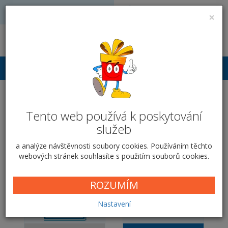
Volejte: 728 051 909
VÝROBA FOTODÁRKŮ
×
obchod@vyrobafotodarku.cz
Přihlášení
Fotosešit A5 - malý -
Tento web používá k poskytování
Květy a valounky
služeb
Domů
SEŠITOVÁ VAZBA
Květy a valounky
a analýze návštěvnosti soubory cookies. Používáním těchto
webových stránek souhlasíte s použitím souborů cookies.
ROZUMÍM
Nastavení