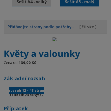
Sešit A4 - velký
Sešit A5 - malý
Přidávejte strany podle potřeby...
[ čti více ]
Květy a valounky
Cena od
139,00 Kč
Základní rozsah
rozsah 12 - 48 stran
fotosešit A5 na výšku
Příplatek