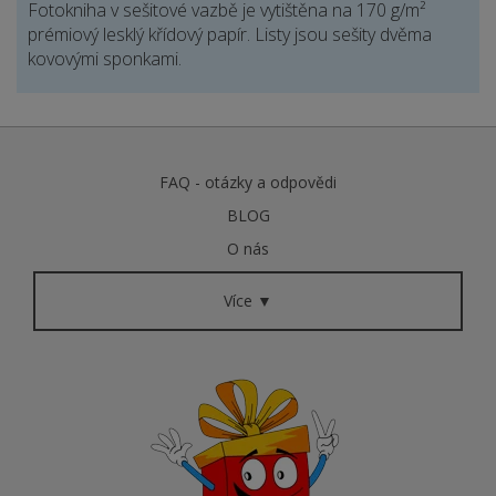
Fotokniha v sešitové vazbě je vytištěna na 170 g/m²
prémiový lesklý křídový papír. Listy jsou sešity dvěma
kovovými sponkami.
FAQ - otázky a odpovědi
BLOG
O nás
Více ▼