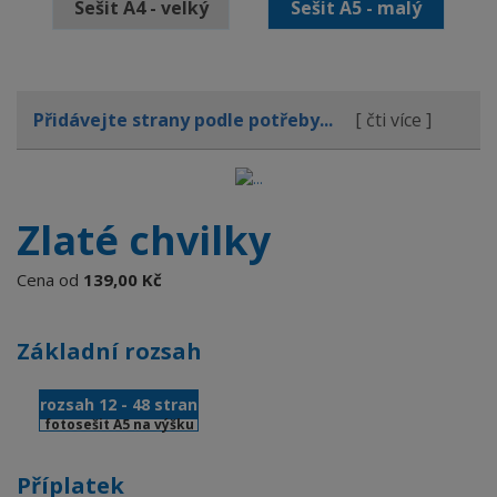
Sešit A4 - velký
Sešit A5 - malý
Přidávejte strany podle potřeby...
[ čti více ]
Zlaté chvilky
Cena od
139,00 Kč
Základní rozsah
rozsah 12 - 48 stran
fotosešit A5 na výšku
Příplatek