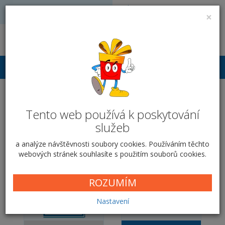
Volejte: 728 051 909
VÝROBA FOTODÁRKŮ
×
obchod@vyrobafotodarku.cz
Přihlášení
Fotosešit A5 - malý - Zlaté
Tento web používá k poskytování
chvilky
služeb
Domů
SEŠITOVÁ VAZBA
Zlaté chvilky
a analýze návštěvnosti soubory cookies. Používáním těchto
webových stránek souhlasíte s použitím souborů cookies.
ROZUMÍM
Nastavení