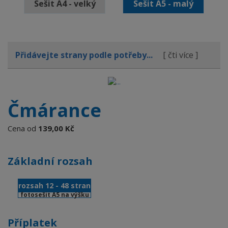
Sešit A4 - velký
Sešit A5 - malý
Přidávejte strany podle potřeby...
[ čti více ]
Čmárance
Cena od
139,00 Kč
Základní rozsah
rozsah 12 - 48 stran
fotosešit A5 na výšku
Příplatek