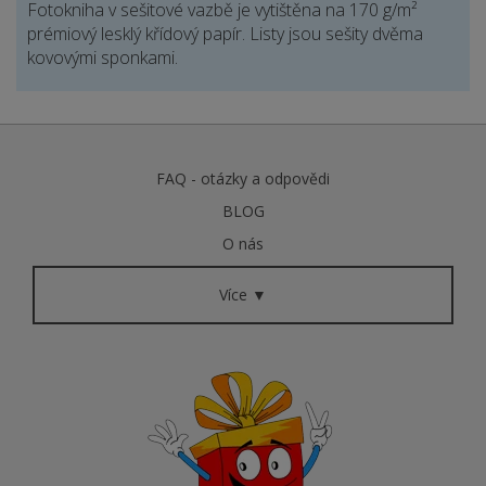
Fotokniha v sešitové vazbě je vytištěna na 170 g/m²
prémiový lesklý křídový papír. Listy jsou sešity dvěma
kovovými sponkami.
FAQ - otázky a odpovědi
BLOG
O nás
Více ▼