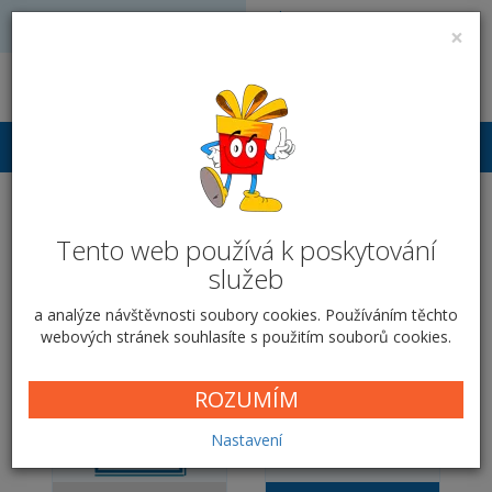
Volejte: 728 051 909
VÝROBA FOTODÁRKŮ
×
obchod@vyrobafotodarku.cz
Přihlášení
Fotosešit A5 - malý -
Tento web používá k poskytování
Čmárance
služeb
Domů
SEŠITOVÁ VAZBA
Čmárance
a analýze návštěvnosti soubory cookies. Používáním těchto
webových stránek souhlasíte s použitím souborů cookies.
ROZUMÍM
Nastavení