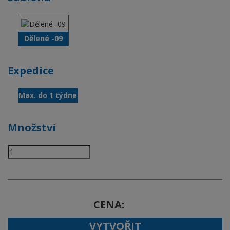
Dělené -09
Expedice
Max. do 1 týdne
Množství
CENA
VYTVOŘIT