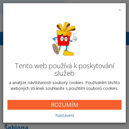
Volejte: 728 051 909
VÝROBA FOTODÁRKŮ
×
obchod@vyrobafotodarku.cz
Přihlášení
Vizitky - Zrnková káva
Tento web používá k poskytování
Domů
Tiskoviny
Vizitky
Zrnková káva
služeb
a analýze návštěvnosti soubory cookies. Používáním těchto
webových stránek souhlasíte s použitím souborů cookies.
Zrnková káva
ROZUMÍM
Cena od
5,00 Kč
Nastavení
Šablona