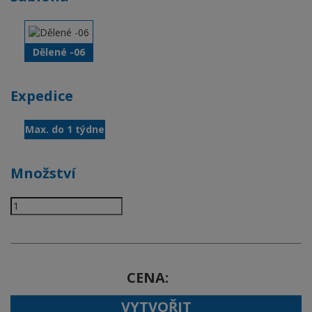
Dělené -06
Expedice
Max. do 1 týdne
Množství
CENA
VYTVOŘIT