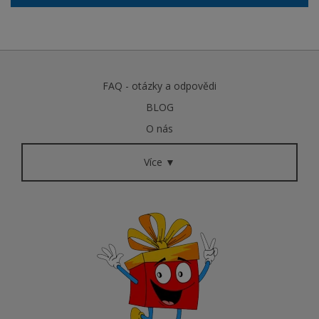
FAQ - otázky a odpovědi
BLOG
O nás
Více ▼