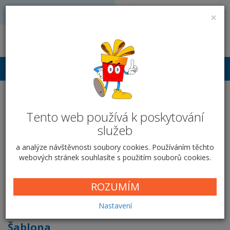
Volejte: 728 051 909
VÝROBA FOTODÁRKŮ
×
obchod@vyrobafotodarku.cz
Přihlášení
Vizitky - Make-up štětce
Tento web používá k poskytování
Domů
Tiskoviny
Vizitky
Make-up štětce
služeb
a analýze návštěvnosti soubory cookies. Používáním těchto
webových stránek souhlasíte s použitím souborů cookies.
Make-up štětce
ROZUMÍM
Cena od
5,00 Kč
Nastavení
Šablona