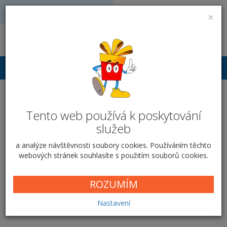
Volejte: 728 051 909
VÝROBA FOTODÁRKŮ
×
obchod@vyrobafotodarku.cz
Přihlášení
Rozvrh hodin - Růžová
Tento web používá k poskytování
bublina
služeb
Domů
Tiskoviny
Rozvrh hodin
Růžová bublina
a analýze návštěvnosti soubory cookies. Používáním těchto
webových stránek souhlasíte s použitím souborů cookies.
ROZUMÍM
Růžová bublina
Nastavení
Cena od
34,00 Kč