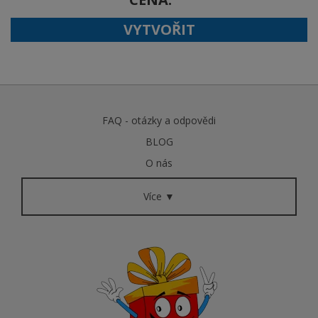
VYTVOŘIT
FAQ - otázky a odpovědi
BLOG
O nás
Více ▼