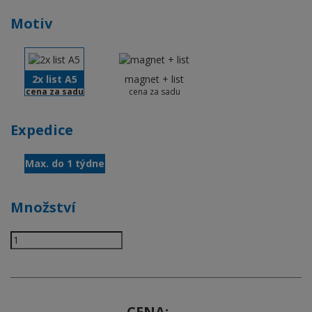
Motiv
2x list A5
magnet + list
cena za sadu
cena za sadu
Expedice
Max. do 1 týdne
Množství
CENA