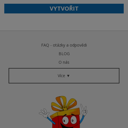
VYTVOŘIT
FAQ - otázky a odpovědi
BLOG
O nás
Více ▼