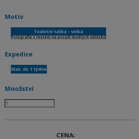
Motiv
Toaletní taška - velká
Fotografie s textem na pozadí modrých oblázků
Expedice
Max. do 1 týdne
Množství
CENA