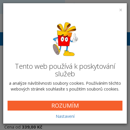
Volejte: 728 051 909
VÝROBA FOTODÁRKŮ
×
obchod@vyrobafotodarku.cz
Přihlášení
Cestovní toaletní taška -
Tento web používá k poskytování
Oblázky
služeb
Domů
Textil
Tašky, peněženky...
Cestovní toaletní taška
a analýze návštěvnosti soubory cookies. Používáním těchto
Oblázky
webových stránek souhlasíte s použitím souborů cookies.
ROZUMÍM
Oblázky
Nastavení
Cena od
339,00 Kč