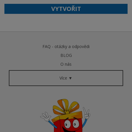
VYTVOŘIT
FAQ - otázky a odpovědi
BLOG
O nás
Více ▼