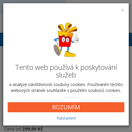
Volejte: 728 051 909
VÝROBA FOTODÁRKŮ
×
obchod@vyrobafotodarku.cz
Přihlášení
Toaletní taška - malá -
Tento web používá k poskytování
Koláž fotografií
služeb
Domů
Textil
Tašky, peněženky...
Toaletní taška - malá
a analýze návštěvnosti soubory cookies. Používáním těchto
Koláž fotografií
webových stránek souhlasíte s použitím souborů cookies.
ROZUMÍM
Koláž fotografií
Nastavení
Cena od
299,00 Kč