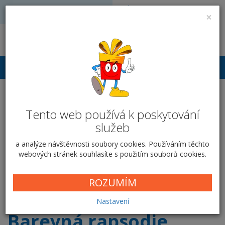
Volejte: 728 051 909
VÝROBA FOTODÁRKŮ
×
obchod@vyrobafotodarku.cz
Přihlášení
Taška přes rameno -
dokladovka - Barevná
Tento web používá k poskytování
služeb
rapsodie
a analýze návštěvnosti soubory cookies. Používáním těchto
webových stránek souhlasíte s použitím souborů cookies.
Domů
Textil
Tašky, peněženky...
Taška přes rameno
Barevná rapsodie
ROZUMÍM
Nastavení
Barevná rapsodie