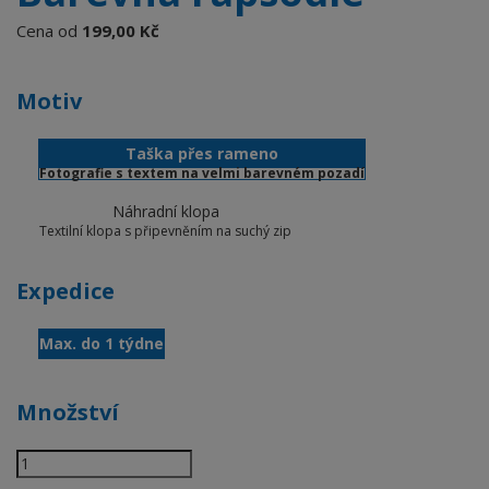
Cena od
199,00 Kč
Motiv
Taška přes rameno
Fotografie s textem na velmi barevném pozadí
Náhradní klopa
Textilní klopa s připevněním na suchý zip
Expedice
Max. do 1 týdne
Množství