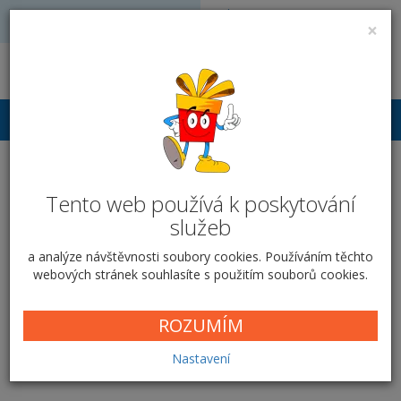
Volejte: 728 051 909
VÝROBA FOTODÁRKŮ
×
obchod@vyrobafotodarku.cz
Přihlášení
Polštářek skandinávský -
Tento web používá k poskytování
Foto rozbitý okraj
služeb
Domů
Textil
Polštářek skandinávský
Foto rozbitý okraj
a analýze návštěvnosti soubory cookies. Používáním těchto
webových stránek souhlasíte s použitím souborů cookies.
ROZUMÍM
Foto rozbitý okraj
Nastavení
Cena od
399,00 Kč