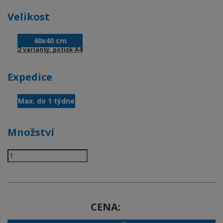
Velikost
40x40 cm
2 varianty, potisk A4
Expedice
Max. do 1 týdne
Množství
CENA