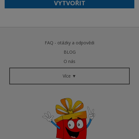
VYTVOŘIT
FAQ - otázky a odpovědi
BLOG
O nás
Více ▼