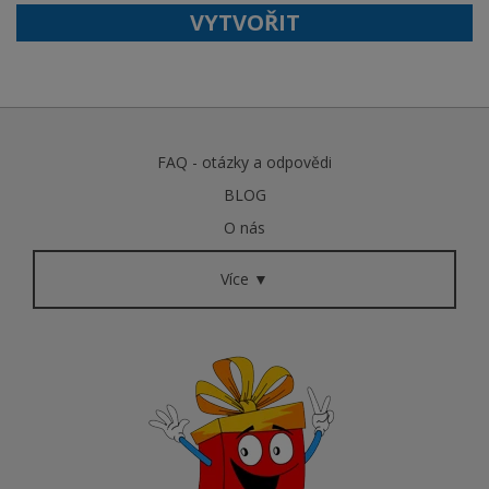
VYTVOŘIT
FAQ - otázky a odpovědi
BLOG
O nás
Více ▼