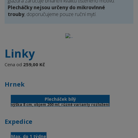
glazura zaručuje brilantní kvalitu tištěného motivu.
Plecháčky nejsou určeny do mikrovlnné
trouby
, doporučujeme pouze ruční mytí.
Linky
Cena od
259,00 Kč
Hrnek
Plecháček bílý
výška 8 cm, objem 200 ml, různé varianty rozložení
Expedice
Max. do 1 týdne