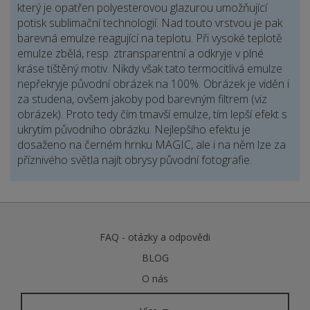
který je opatřen polyesterovou glazurou umožňující
potisk sublimační technologií. Nad touto vrstvou je pak
barevná emulze reagující na teplotu. Při vysoké teplotě
emulze zbělá, resp. ztransparentní a odkryje v plné
kráse tištěný motiv. Nikdy však tato termocitlivá emulze
nepřekryje původní obrázek na 100%. Obrázek je viděn i
za studena, ovšem jakoby pod barevným filtrem (viz
obrázek). Proto tedy čím tmavší emulze, tím lepší efekt s
ukrytím původního obrázku. Nejlepšího efektu je
dosaženo na černém hrnku MAGIC, ale i na něm lze za
příznivého světla najít obrysy původní fotografie.
FAQ - otázky a odpovědi
BLOG
O nás