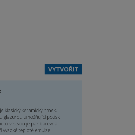
VYTVOŘIT
?
e klasický keramický hrnek,
u glazurou umožňující potisk
outo vrstvou je pak barevná
ři vysoké teplotě emulze