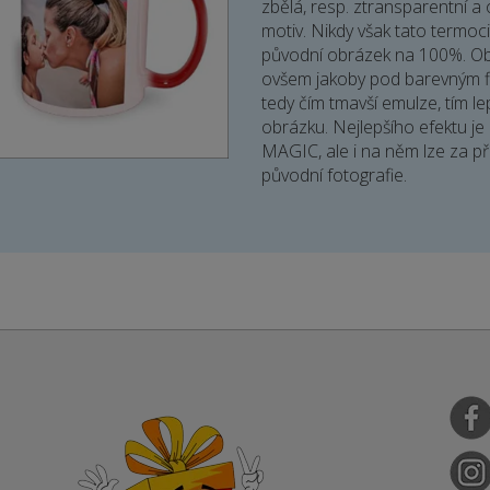
zbělá, resp. ztransparentní a 
motiv. Nikdy však tato termoci
původní obrázek na 100%. Obr
ovšem jakoby pod barevným fi
tedy čím tmavší emulze, tím le
obrázku. Nejlepšího efektu j
MAGIC, ale i na něm lze za pří
původní fotografie.