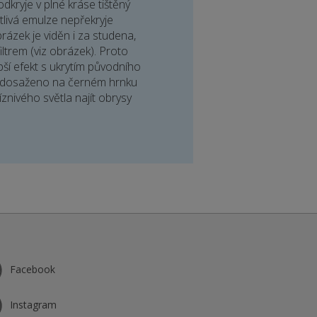
odkryje v plné kráse tištěný
tlivá emulze nepřekryje
ázek je viděn i za studena,
ltrem (viz obrázek). Proto
pší efekt s ukrytím původního
e dosaženo na černém hrnku
znivého světla najít obrysy
Facebook
Instagram