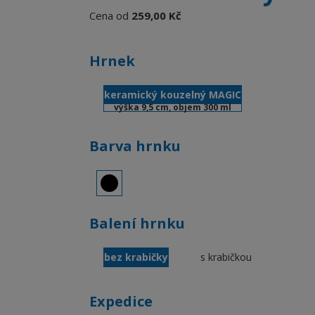
Cena od
259,00 Kč
Hrnek
keramický kouzelný MAGIC
výška 9,5 cm, objem 300 ml
Barva hrnku
Balení hrnku
bez krabičky
s krabičkou
Expedice