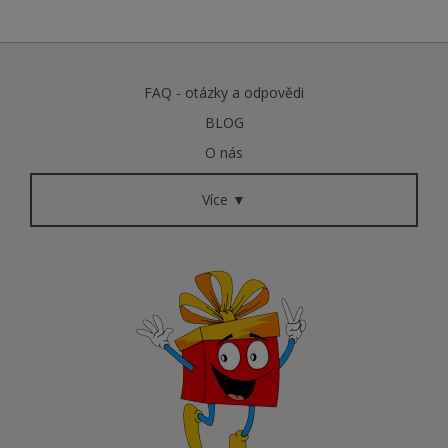
FAQ - otázky a odpovědi
BLOG
O nás
Více ▼