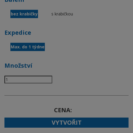
bez krabičky
s krabičkou
Expedice
Max. do 1 týdne
Množství
CENA
VYTVOŘIT