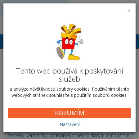
Volejte: 728 051 909
VÝROBA FOTODÁRKŮ
×
obchod@vyrobafotodarku.cz
Přihlášení
Korbel se zlatou linkou -
Tento web používá k poskytování
Narozeninový
služeb
Domů
Hrnky
Korbely
Korbel se zlatou linkou
a analýze návštěvnosti soubory cookies. Používáním těchto
Narozeninový
webových stránek souhlasíte s použitím souborů cookies.
ROZUMÍM
Výjimečný dárek pro výjimečné muže
Nastavení
Vytvořte originální dárek s fotografií, obrázkem či
textem. Keramický ozdobný korbel se zlatým lemováním