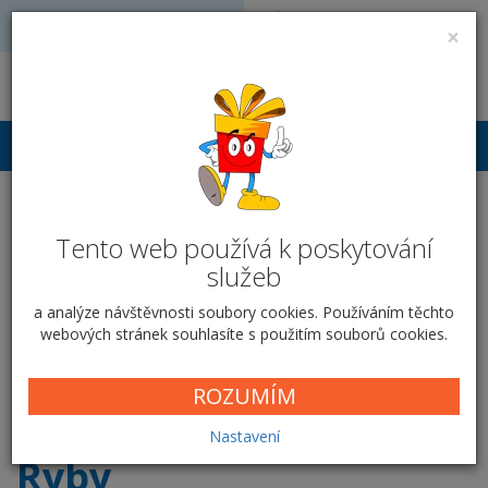
Volejte: 728 051 909
VÝROBA FOTODÁRKŮ
×
obchod@vyrobafotodarku.cz
Přihlášení
Hrnek keramický 300 ml -
Tento web používá k poskytování
Ryby
služeb
Domů
Hrnky
Klasické hrnky
Ryby
a analýze návštěvnosti soubory cookies. Používáním těchto
webových stránek souhlasíte s použitím souborů cookies.
Vyberte si krabičku
ROZUMÍM
Nastavení
Ryby