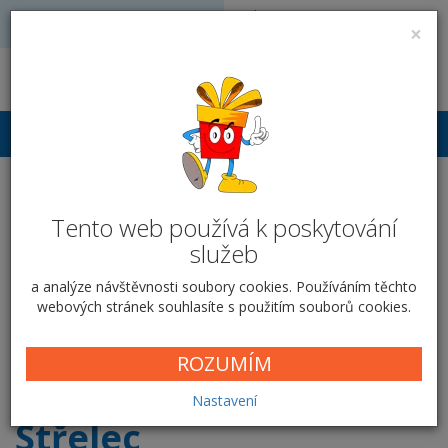
Volejte: 728 051 909
VÝROBA FOTODÁRKŮ
×
obchod@vyrobafotodarku.cz
Přihlášení
Hrnek keramický 300 ml -
Tento web používá k poskytování
Střelec
služeb
Domů
Hrnky
Klasické hrnky
Střelec
a analýze návštěvnosti soubory cookies. Používáním těchto
webových stránek souhlasíte s použitím souborů cookies.
Vyberte si krabičku
ROZUMÍM
Nastavení
Střelec