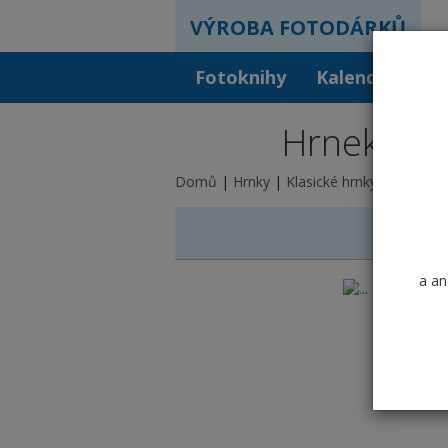
VÝROBA FOTODÁRKŮ
Fotoknihy
Kalendáře
F
Hrnek kera
Domů
Hrnky
Klasické hrnky
Základní
a an