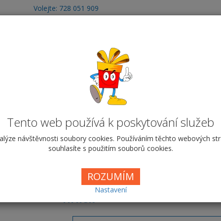
Volejte: 728 051 909
obchod@vyrobafotodarku.cz
otoobrazy
Fotografie
Hrnky
Fotohry
T
mický 300 ml - Základní fo
 foto s textem
Vyberte si krabičku
Tento web používá k poskytování služeb
alýze návštěvnosti soubory cookies. Používáním těchto webových st
Základní foto s t
souhlasíte s použitím souborů cookies.
Cena od
189,00 Kč
ROZUMÍM
Nastavení
Hrnek