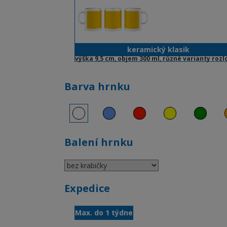
keramický klasik
výška 9,5 cm, objem 300 ml, různé varianty rozl
Barva hrnku
Balení hrnku
Expedice
Max. do 1 týdne