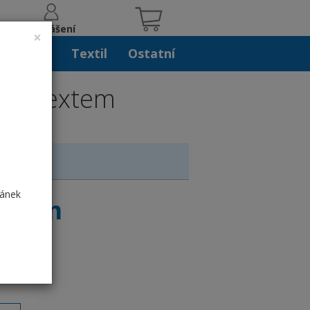
Přihlášení
×
iskoviny
Textil
Ostatní
to s textem
ránek
extem