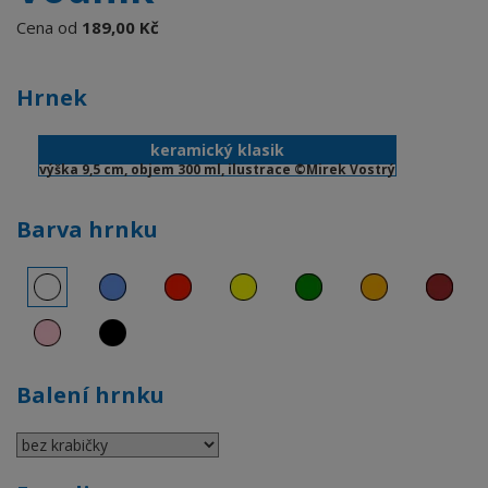
Cena od
189,00 Kč
Hrnek
keramický klasik
výška 9,5 cm, objem 300 ml, ilustrace ©Mirek Vostrý
Barva hrnku
Balení hrnku