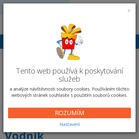
Volejte: 728 051 909
VÝROBA FOTODÁRKŮ
×
obchod@vyrobafotodarku.cz
Přihlášení
Hrnek keramický 300 ml -
Tento web používá k poskytování
Vodník
služeb
Domů
Hrnky
Klasické hrnky
Vodník
a analýze návštěvnosti soubory cookies. Používáním těchto
webových stránek souhlasíte s použitím souborů cookies.
Vyberte si krabičku
ROZUMÍM
Nastavení
Vodník