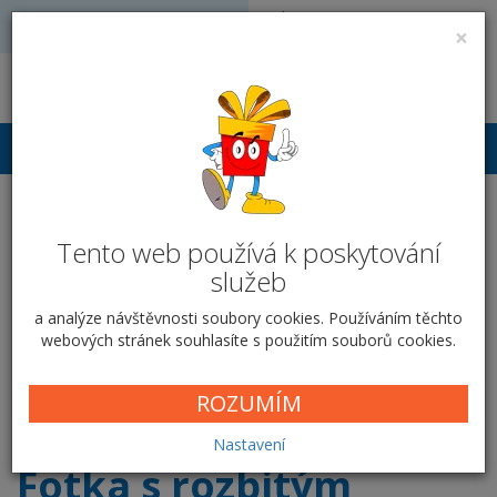
Volejte: 728 051 909
VÝROBA FOTODÁRKŮ
×
obchod@vyrobafotodarku.cz
Přihlášení
Hrnek keramický 300 ml -
Fotka s rozbitým okrajem
Tento web používá k poskytování
služeb
Domů
Hrnky
Klasické hrnky
Fotka s rozbitým okrajem
a analýze návštěvnosti soubory cookies. Používáním těchto
webových stránek souhlasíte s použitím souborů cookies.
Vyberte si krabičku
ROZUMÍM
Nastavení
Fotka s rozbitým