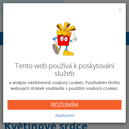
Volejte: 728 051 909
VÝROBA FOTODÁRKŮ
×
obchod@vyrobafotodarku.cz
Přihlášení
Hrnek keramický 300 ml -
Tento web používá k poskytování
Květinové srdce
služeb
Domů
Hrnky
Klasické hrnky
Květinové srdce
a analýze návštěvnosti soubory cookies. Používáním těchto
webových stránek souhlasíte s použitím souborů cookies.
Vyberte si krabičku
ROZUMÍM
Nastavení
Květinové srdce