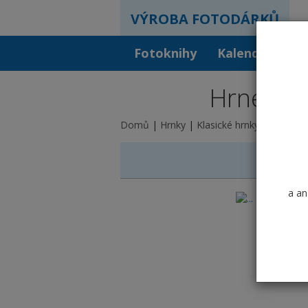
VÝROBA FOTODÁRKŮ
Fotoknihy
Kalendáře
F
Hrnek ke
Domů
Hrnky
Klasické hrnky
Fotograf
a an