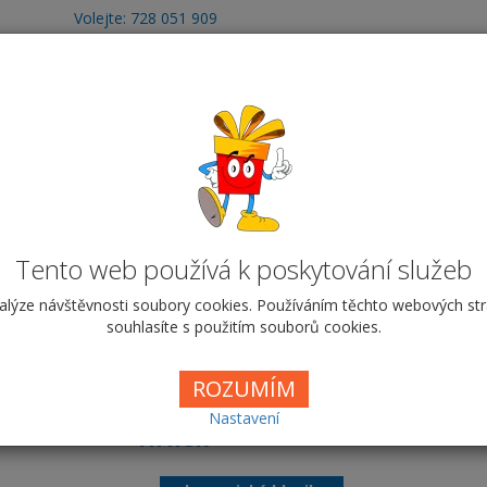
Volejte: 728 051 909
obchod@vyrobafotodarku.cz
otoobrazy
Fotografie
Hrnky
Fotohry
T
ramický 300 ml - Fotografie
ie s textem
Vyberte si krabičku
Tento web používá k poskytování služeb
alýze návštěvnosti soubory cookies. Používáním těchto webových st
Fotografie s text
souhlasíte s použitím souborů cookies.
Cena od
189,00 Kč
ROZUMÍM
Nastavení
Hrnek