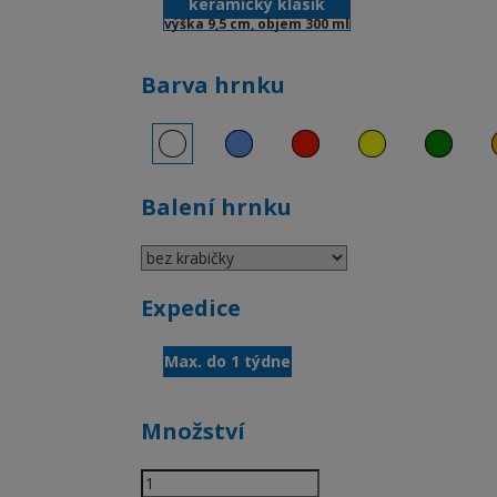
keramický klasik
výška 9,5 cm, objem 300 ml
Barva hrnku
Balení hrnku
Expedice
Max. do 1 týdne
Množství