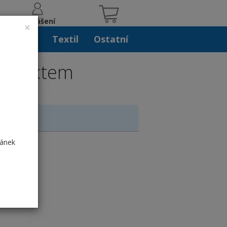
Přihlášení
×
iskoviny
Textil
Ostatní
 s textem
ránek
em