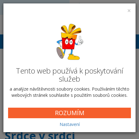
Volejte: 728 051 909
VÝROBA FOTODÁRKŮ
×
obchod@vyrobafotodarku.cz
Přihlášení
Hrnek keramický 300 ml -
Tento web používá k poskytování
Srdce v srdci
služeb
Domů
Hrnky
Klasické hrnky
Srdce v srdci
a analýze návštěvnosti soubory cookies. Používáním těchto
webových stránek souhlasíte s použitím souborů cookies.
Vyberte si krabičku
ROZUMÍM
Nastavení
Srdce v srdci