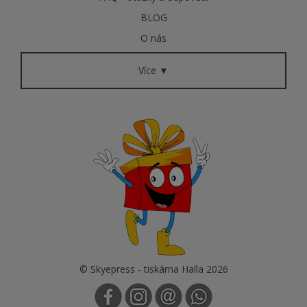
BLOG
O nás
Více ▼
© Skyepress - tiskárna Halla 2026