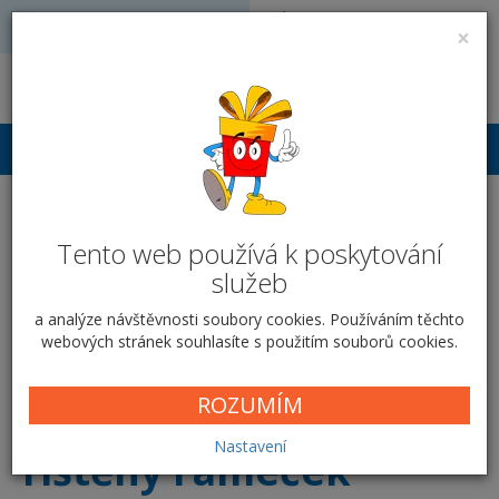
Volejte: 728 051 909
VÝROBA FOTODÁRKŮ
×
obchod@vyrobafotodarku.cz
Přihlášení
Fotoobraz na desce -
Tento web používá k poskytování
Tištěný rámeček
služeb
Domů
Fotoobrazy
Fotoobraz na desce
Tištěný rámeček
a analýze návštěvnosti soubory cookies. Používáním těchto
webových stránek souhlasíte s použitím souborů cookies.
Parametry fotoobrazu na desce
ROZUMÍM
Nastavení
Tištěný rámeček