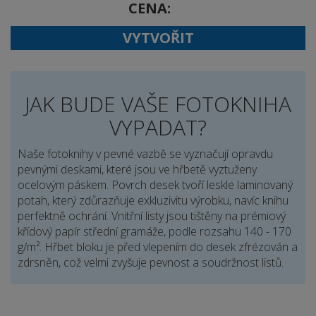
CENA
VYTVOŘIT
JAK BUDE VAŠE FOTOKNIHA
VYPADAT?
Naše fotoknihy v pevné vazbě se vyznačují opravdu
pevnými deskami, které jsou ve hřbetě vyztuženy
ocelovým páskem. Povrch desek tvoří leskle laminovaný
potah, který zdůrazňuje exkluzivitu výrobku, navíc knihu
perfektně ochrání. Vnitřní listy jsou tištěny na prémiový
křídový papír střední gramáže, podle rozsahu 140 - 170
g/m². Hřbet bloku je před vlepením do desek zfrézován a
zdrsněn, což velmi zvyšuje pevnost a soudržnost listů.