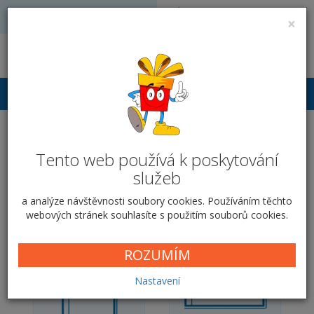
Volejte: 728 051 909
VÝROBA FOTODÁRKŮ
×
obchod@vyrobafotodarku.cz
Přihlášení
Fotokniha A4 v pevné
Tento web používá k poskytování
vazbě na výšku -
služeb
Cappuccino
a analýze návštěvnosti soubory cookies. Používáním těchto
webových stránek souhlasíte s použitím souborů cookies.
Domů
Fotoknihy
PEVNÁ VAZBA
Cappuccino
ROZUMÍM
Nastavení