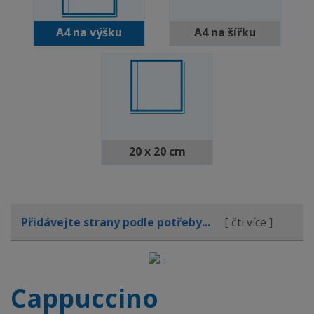
A4 na výšku
A4 na šířku
20 x 20 cm
Přidávejte strany podle potřeby...
[ čti více ]
Cappuccino