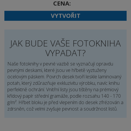
CENA
VYTVOŘIT
JAK BUDE VAŠE FOTOKNIHA
VYPADAT?
Naše fotoknihy v pevné vazbě se vyznačují opravdu
pevnými deskami, které jsou ve hřbetě vyztuženy
ocelovým páskem. Povrch desek tvoří leskle laminovaný
potah, který zdůrazňuje exkluzivitu výrobku, navíc knihu
perfektně ochrání. Vnitřní listy jsou tištěny na prémiový
křídový papír střední gramáže, podle rozsahu 140 - 170
g/m². Hřbet bloku je před vlepením do desek zfrézován a
zdrsněn, což velmi zvyšuje pevnost a soudržnost listů.