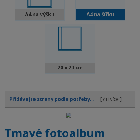
A4 na výšku
A4 na šířku
20 x 20 cm
Přidávejte strany podle potřeby...
[ čti více ]
Tmavé fotoalbum