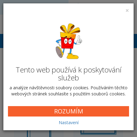
Volejte: 728 051 909
VÝROBA FOTODÁRKŮ
×
obchod@vyrobafotodarku.cz
Přihlášení
Fotokniha v pevné vazbě
Tento web používá k poskytování
na šířku - Tmavé
služeb
fotoalbum
a analýze návštěvnosti soubory cookies. Používáním těchto
webových stránek souhlasíte s použitím souborů cookies.
Domů
PEVNÁ VAZBA
Tmavé fotoalbum
ROZUMÍM
Nastavení