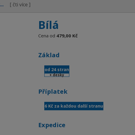
y...
[ čti více ]
Bílá
Cena od
479,00 Kč
Základ
od 24 stran
+ desky
Příplatek
6 Kč za každou další stranu
Expedice