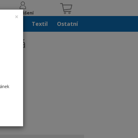
Přihlášení
×
iskoviny
Textil
Ostatní
- Bílá
ránek
cm