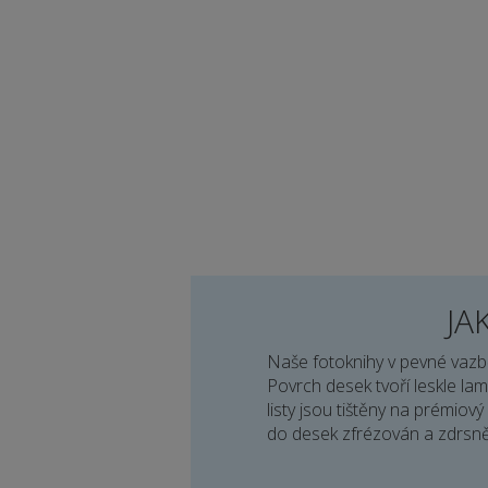
JA
Naše fotoknihy v pevné vazb
Povrch desek tvoří leskle lam
listy jsou tištěny na prémiov
do desek zfrézován a zdrsněn