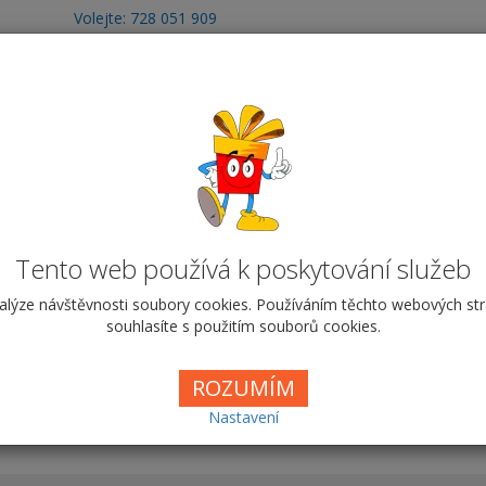
Volejte: 728 051 909
obchod@vyrobafotodarku.cz
otoobrazy
Fotografie
Hrnky
Fotohry
T
niha v pevné vazbě čtverec 
Tento web používá k poskytování služeb
alýze návštěvnosti soubory cookies. Používáním těchto webových st
souhlasíte s použitím souborů cookies.
ROZUMÍM
4 na výšku
A4 na šířku
20 x 20 
Nastavení