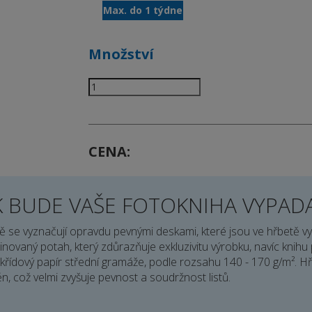
Max. do 1 týdne
Množství
CENA
K BUDE VAŠE FOTOKNIHA VYPAD
ě se vyznačují opravdu pevnými deskami, které jsou ve hřbetě 
inovaný potah, který zdůrazňuje exkluzivitu výrobku, navíc knihu 
ý křídový papír střední gramáže, podle rozsahu 140 - 170 g/m². H
, což velmi zvyšuje pevnost a soudržnost listů.