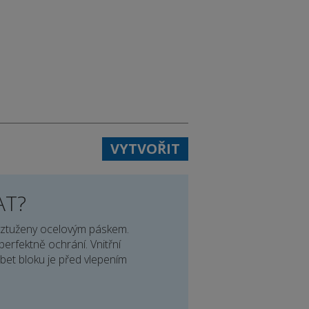
VYTVOŘIT
AT?
vyztuženy ocelovým páskem.
perfektně ochrání. Vnitřní
řbet bloku je před vlepením