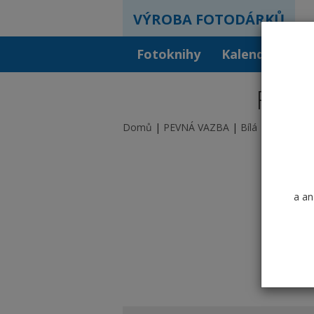
VÝROBA FOTODÁRKŮ
Fotoknihy
Kalendáře
F
Fotok
Domů
PEVNÁ VAZBA
Bílá
a an
A