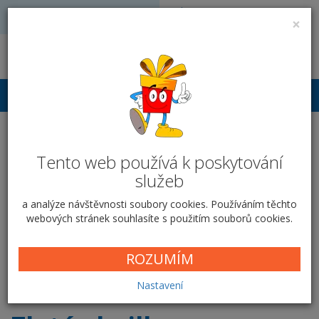
Volejte: 728 051 909
VÝROBA FOTODÁRKŮ
×
obchod@vyrobafotodarku.cz
Přihlášení
Fotokniha kroužková A4 -
na výšku - Zlaté chvilky
Tento web používá k poskytování
služeb
Domů
Fotoknihy
Kroužková vazba
A4 na výšku
Zlaté
a analýze návštěvnosti soubory cookies. Používáním těchto
chvilky
webových stránek souhlasíte s použitím souborů cookies.
Parametry fotoknihy
ROZUMÍM
Nastavení