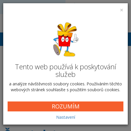
Volejte: 728 051 909
VÝROBA FOTODÁRKŮ
×
obchod@vyrobafotodarku.cz
Přihlášení
Fotokniha kroužková A4 -
Tento web používá k poskytování
na šířku - Šepot zlata
služeb
Domů
Fotoknihy
Kroužková vazba
A4 na šířku
Šepot
a analýze návštěvnosti soubory cookies. Používáním těchto
zlata
webových stránek souhlasíte s použitím souborů cookies.
Parametry fotoknihy
ROZUMÍM
Nastavení