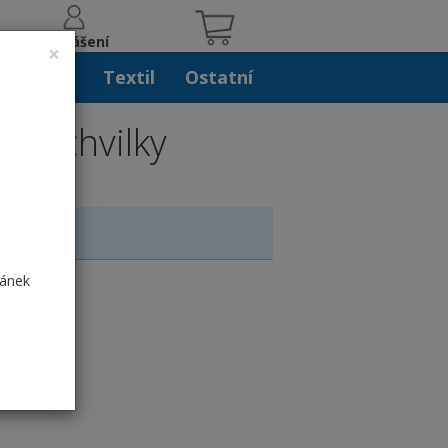
Přihlášení
×
iskoviny
Textil
Ostatní
até chvilky
ránek