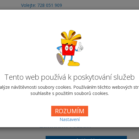
Volejte: 728 051 909
obchod@vyrobafotodarku.cz
otoobrazy
Fotografie
Hrnky
Fotohry
T
kroužková A4 - na výšku - Zl
4 na výšku
Zlaté chvilky
Parametry fotoknihy
Tento web používá k poskytování služeb
alýze návštěvnosti soubory cookies. Používáním těchto webových st
Zlaté chvilky
souhlasíte s použitím souborů cookies.
Cena od
199,00 Kč
ROZUMÍM
Nastavení
Základní rozsah