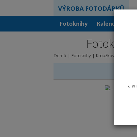
VÝROBA FOTODÁRKŮ
Fotoknihy
Kalendáře
F
Fotokniha 
Domů
Fotoknihy
Kroužková vazba
A
a an