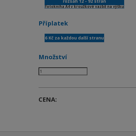
rozsah 12 - 92 stran
fotokniha A4 v kroužkové vazbě na výšku
Příplatek
6 Kč za každou další stranu
Množství
CENA