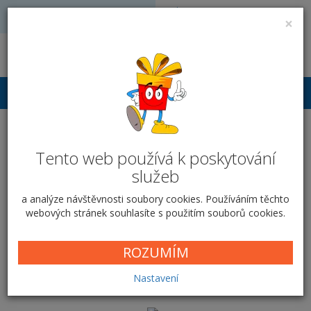
Volejte: 728 051 909
VÝROBA FOTODÁRKŮ
×
obchod@vyrobafotodarku.cz
Přihlášení
Kalendář stolní - mini -
Tento web používá k poskytování
Starý
služeb
Domů
Kalendáře
Kalendář stolní - mini
Starý
a analýze návštěvnosti soubory cookies. Používáním těchto
webových stránek souhlasíte s použitím souborů cookies.
Parametry kalendáře
ROZUMÍM
Prozkoumej detaily
Nastavení