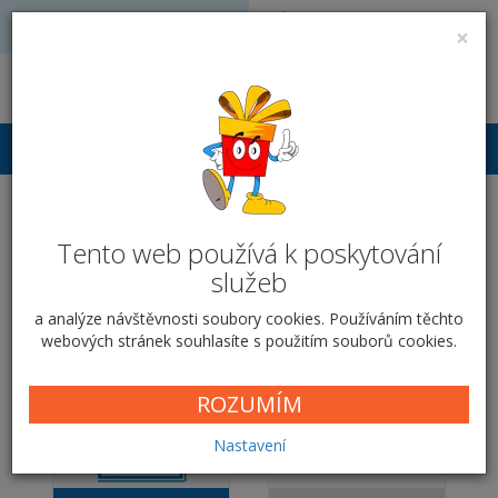
Volejte: 728 051 909
VÝROBA FOTODÁRKŮ
×
obchod@vyrobafotodarku.cz
Přihlášení
Nástěnný na výšku -
Tento web používá k poskytování
Zelený ibišek
služeb
Domů
Kalendáře
Nástěnný klasický
Zelený ibišek
a analýze návštěvnosti soubory cookies. Používáním těchto
webových stránek souhlasíte s použitím souborů cookies.
ROZUMÍM
Nastavení