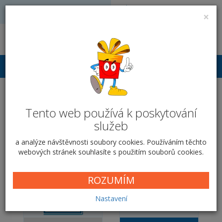
Volejte: 728 051 909
VÝROBA FOTODÁRKŮ
×
obchod@vyrobafotodarku.cz
Přihlášení
Nástěnný na šířku -
Tento web používá k poskytování
Zelený ibišek
služeb
Domů
Nástěnný na šířku
Zelený ibišek
a analýze návštěvnosti soubory cookies. Používáním těchto
webových stránek souhlasíte s použitím souborů cookies.
ROZUMÍM
Nastavení