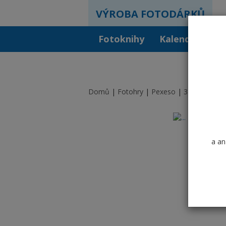
VÝROBA FOTODÁRKŮ
Fotoknihy
Kalendáře
F
Domů
Fotohry
Pexeso
32 párů / lo
a an