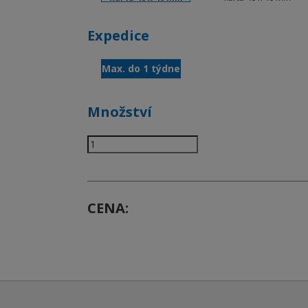
Expedice
Max. do 1 týdne
Množství
CENA