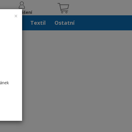
Přihlášení
×
iskoviny
Textil
Ostatní
ránek