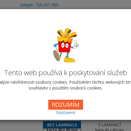
Volejte: 728 051 909
obchod@vyrobafotodarku.cz
otoobrazy
Fotografie
Hrnky
Fotohry
T
Pexeso - 32 párů / logo
go
32 párů / logo
Tento web používá k poskytování služeb
alýze návštěvnosti soubory cookies. Používáním těchto webových st
Cena od
79,00 Kč
souhlasíte s použitím souborů cookies.
Úprava
ROZUMÍM
Nastavení
BEZ LAMINACE
S LAMINACÍ
karta 40 x 40 mm
karta 40 x 40 mm