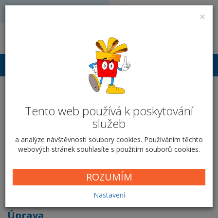
Volejte: 728 051 909
VÝROBA FOTODÁRKŮ
×
obchod@vyrobafotodarku.cz
Přihlášení
Pexeso - 20 párů / logo
Tento web používá k poskytování
Domů
Fotohry
Pexeso
20 párů / logo
služeb
a analýze návštěvnosti soubory cookies. Používáním těchto
webových stránek souhlasíte s použitím souborů cookies.
20 párů / logo
ROZUMÍM
Cena od
79,00 Kč
Nastavení
Úprava