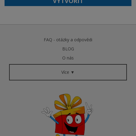
VYTVOŘIT
FAQ - otázky a odpovědi
BLOG
O nás
Více ▼