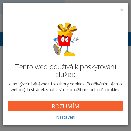
Volejte: 728 051 909
VÝROBA FOTODÁRKŮ
×
obchod@vyrobafotodarku.cz
Přihlášení
Placky - Buttony - Button
Tento web používá k poskytování
44 mm
služeb
Domů
Ostatní
Placky - Buttony
Button 44 mm
a analýze návštěvnosti soubory cookies. Používáním těchto
webových stránek souhlasíte s použitím souborů cookies.
ROZUMÍM
Button 44 mm
Nastavení
Cena od
35,00 Kč