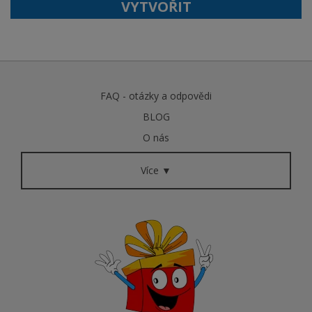
VYTVOŘIT
FAQ - otázky a odpovědi
BLOG
O nás
Více ▼