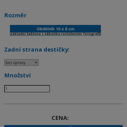
Rozměr
Obdélník 10 x 8 cm
základní šablona s několika rozloženími fotografií
Zadní strana destičky:
Množství
CENA