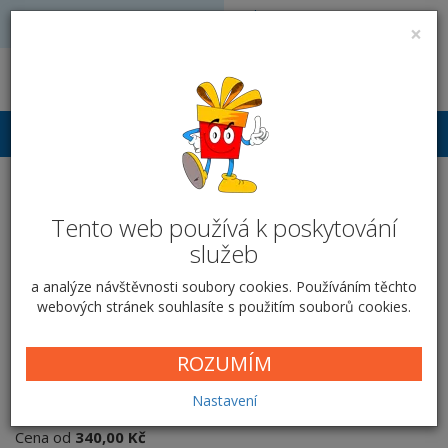
Volejte: 728 051 909
VÝROBA FOTODÁRKŮ
×
obchod@vyrobafotodarku.cz
Přihlášení
Kovový obdélník - velký -
Tento web používá k poskytování
Na šířku - fotografie
služeb
Domů
Ostatní
Kovová destička
Obdélník velký
Na šířku -
a analýze návštěvnosti soubory cookies. Používáním těchto
fotografie
webových stránek souhlasíte s použitím souborů cookies.
ROZUMÍM
Na šířku - fotografie
Nastavení
Cena od
340,00 Kč