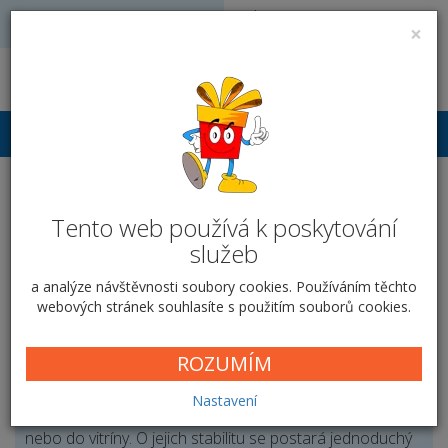
Volejte: 728 051 909
VÝROBA FOTODÁRKŮ
×
obchod@vyrobafotodarku.cz
Přihlášení
Skleněné hodiny na
Tento web používá k poskytování
poličku - Fotografie
služeb
Domů
Ostatní
Hodiny
Skleněné na poličku
Fotografie
a analýze návštěvnosti soubory cookies. Používáním těchto
webových stránek souhlasíte s použitím souborů cookies.
Jak budou vaše hodiny vypadat?
ROZUMÍM
Nastavení
Vaše vybrané hodiny můžete vystavit na poličku, stůl
nebo do vitríny. O jejich stabilitu se postará jednoduchý