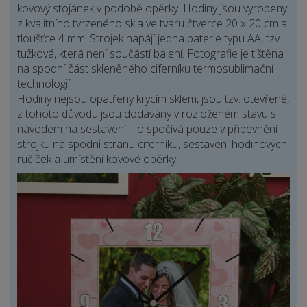
kovový stojánek v podobě opěrky. Hodiny jsou vyrobeny
z kvalitního tvrzeného skla ve tvaru čtverce 20 x 20 cm a
tloušťce 4 mm. Strojek napájí jedna baterie typu AA, tzv.
tužková, která není součástí balení. Fotografie je tištěna
na spodní část skleněného ciferníku termosublimační
technologií.
Hodiny nejsou opatřeny krycím sklem, jsou tzv. otevřené,
z tohoto důvodu jsou dodávány v rozloženém stavu s
návodem na sestavení. To spočívá pouze v připevnění
strojku na spodní stranu ciferníku, sestavení hodinových
ručiček a umístění kovové opěrky.