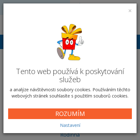
Volejte: 728 051 909
VÝROBA FOTODÁRKŮ
×
obchod@vyrobafotodarku.cz
Přihlášení
Fotokniha kroužková A4 -
Tento web používá k poskytování
test
služeb
a analýze návštěvnosti soubory cookies. Používáním těchto
Domů
A4 na výšku
webových stránek souhlasíte s použitím souborů cookies.
ROZUMÍM
Nejprodávanější
Nejnovější
Nastavení
Rodinná