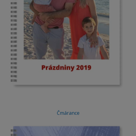
Čmárance